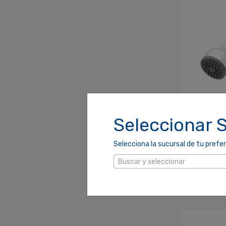
DUCHA CON 
Seleccionar 
BM (BM-90
SKU: 710039
UPC: 75927
Selecciona la sucursal de tu prefer
$17.90
Buscar y seleccionar