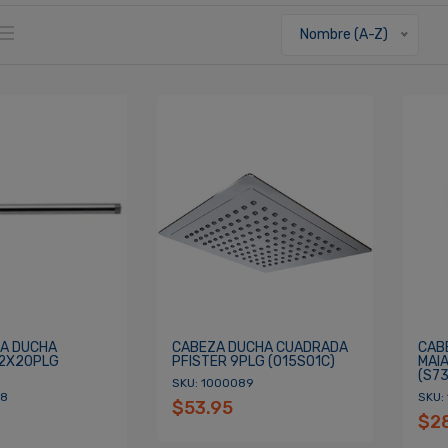
Nombre (A-Z)
A DUCHA
CABEZA DUCHA CUADRADA
CAB
/2X20PLG
PFISTER 9PLG (015S01C)
MAIA
(S73
SKU: 1000089
88
SKU:
$53.95
$2