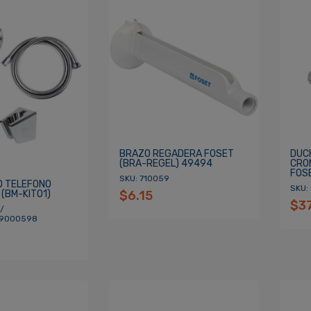
BRAZO REGADERA FOSET
DUC
(BRA-REGEL) 49494
CRO
FOS
SKU: 710059
O TELEFONO
SKU:
(BM-KIT01)
$6.15
$3
/
99000598