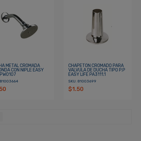
HA METAL CROMADA
CHAPETON CROMADO PARA
ONDA CON NIPLE EASY
VALVULA DE DUCHA TIPO P.P
 PW0107
EASY LIFE PA3111.1
 81003664
SKU: 81003699
.50
$1.50