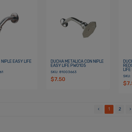
NIPLE EASY LIFE
DUCHA METALICA CON NIPLE
DUC
EASY LIFE PW0105
RED
LIFE
61
SKU: 81003663
SKU:
$7.50
$7
1
2