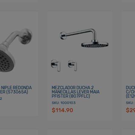
 NIPLE REDONDA
MEZCLADOR DUCHA 2
DUC
TER (S73065A)
MANECILLAS LEVER MAIA
C/C
PFISTER (807PFLC)
(E12
2
SKU: 1000103
SKU:
$114.90
$2