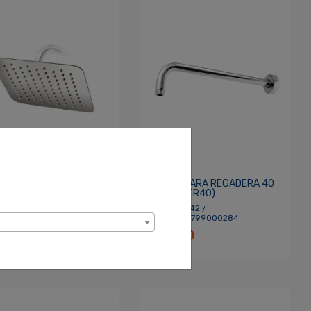
ADERA CUADRADA
BRAZO PARA REGADERA 40
RI ULTRA DELGADA (BM-
CM (BM-TR40)
XC)
SKU: 710042 /
 710041 /
UPC: 7592799000284
 7592799003124
$24.90
0.00