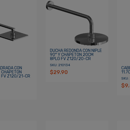
DUCHA REDONDA CON NIPLE
90° Y CHAPETON 20CM
8PLG FV Z120/20-CR
SKU: 210134
ADRADA CON
CAB
$29.90
Y CHAPETON
11.7
 FV Z120/21-CR
SKU:
$9