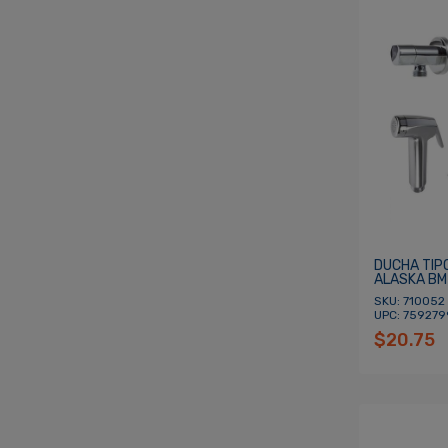
DUCHA TIP
ALASKA BM 
SKU: 710052 
UPC: 75927
$20.75