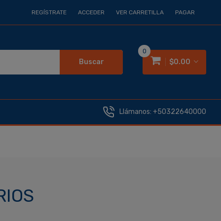
REGÍSTRATE
ACCEDER
VER CARRETILLA
PAGAR
0
Buscar
$0.00
Llámanos:
+50322640000
RIOS