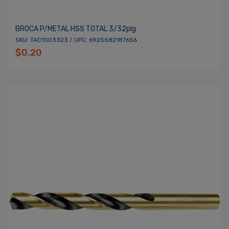
BROCA P/METAL HSS TOTAL 3/32plg
SKU: TAC1003323 / UPC: 6925582187656
$0.20