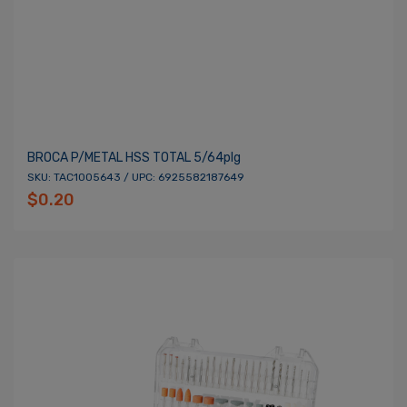
BROCA P/METAL HSS TOTAL 5/64plg
SKU: TAC1005643 / UPC: 6925582187649
$0.20