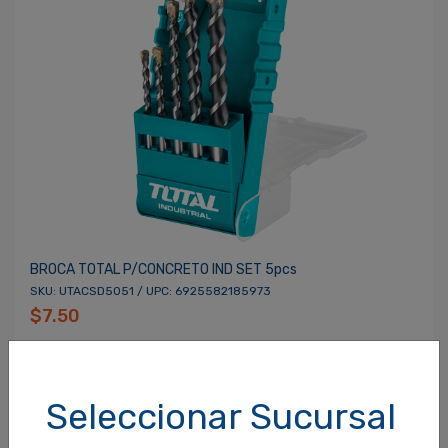
BROCA TOTAL P/CONCRETO IND SET 5pcs
SKU: UTACSD5051 / UPC: 6925582185973
$7.50
Seleccionar Sucursal