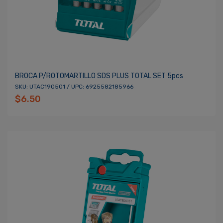
BROCA P/ROTOMARTILLO SDS PLUS TOTAL SET 5pcs
SKU: UTAC190501 / UPC: 6925582185966
$6.50