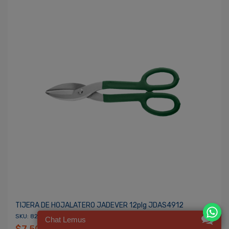
TIJERA DE HOJALATERO JADEVER 12plg JDAS4912
SKU: 82003769
Chat Lemus