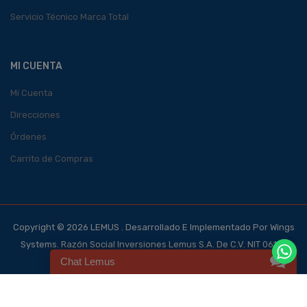
Servicio Técnico Marca Total
MI CUENTA
Mi Cuenta
Direcciones
Órdenes
Carrito de Compras
Copyright © 2026 LEMUS . Desarrollado E Implementado Por Wings
Systems. Razón Social Inversiones Lemus S.A. De C.V. NIT 0614-
Chat Lemus
140700-101-4, NRC 123562-0