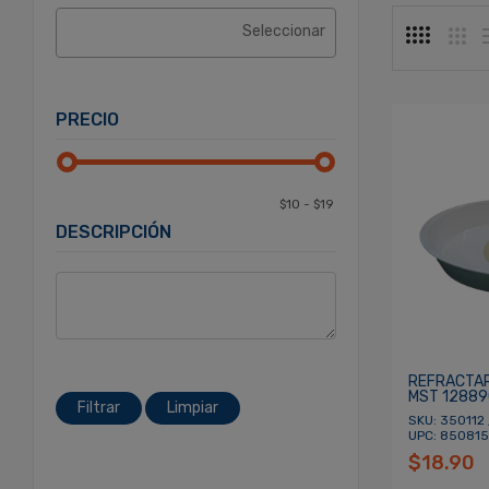
PRECIO
DESCRIPCIÓN
REFRACTAR
MST 12889
Filtrar
Limpiar
SKU: 350112 
UPC: 850815
$18.90