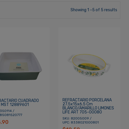
Showing 1 –5 of 5 results
REFRACTARIO PORCELANA
RACTARIO CUADRADO
27.5x15x6.5 Cm
5 MST 12889601
BLANCO/AMARILLO LIMONES
 350114 /
LIFE ART 705-00080
 85081520777
SKU: 82005009 /
5.90
UPC: 8338021000801