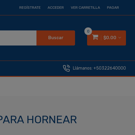
REGÍSTRATE
ACCEDER
VER CARRETILLA
PAGAR
0
Buscar
$0.00
Llámanos:
+50322640000
 PARA HORNEAR