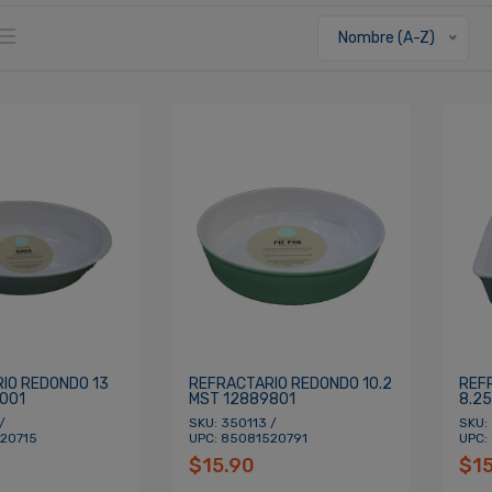
Nombre (A-Z)
IO REDONDO 13
REFRACTARIO REDONDO 10.2
REF
001
MST 12889801
8.2
/
SKU: 350113 /
SKU:
20715
UPC: 85081520791
UPC:
$15.90
$1