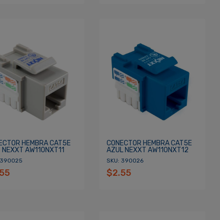
ECTOR HEMBRA CAT5E
CONECTOR HEMBRA CAT5E
S NEXXT AW110NXT11
AZUL NEXXT AW110NXT12
 390025
SKU: 390026
.55
$2.55