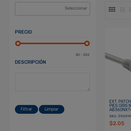
PRECIO
DESCRIPCIÓN
EXT. PATCH
PIES GRIS 
Filtrar
Limpiar
AB360NXT
SKU: 390019
$2.05