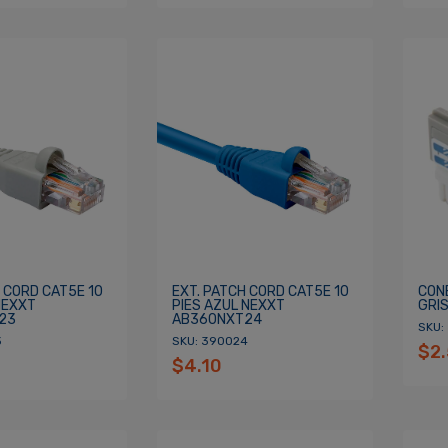
 CORD CAT5E 10
EXT. PATCH CORD CAT5E 10
CON
NEXXT
PIES AZUL NEXXT
GRI
23
AB360NXT24
SKU:
3
SKU: 390024
$2
$4.10