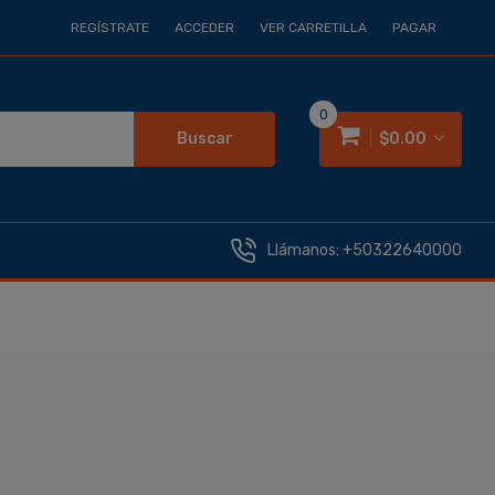
REGÍSTRATE
ACCEDER
VER CARRETILLA
PAGAR
0
Buscar
$0.00
Llámanos:
+50322640000