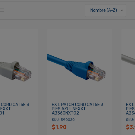
Nombre (A-Z)
 CORD CAT5E 3
EXT. PATCH CORD CAT5E 3
EXT.
NEXXT
PIES AZUL NEXXT
PIES
01
AB360NXT02
AB3
SKU: 390020
SKU:
$1.90
$3.