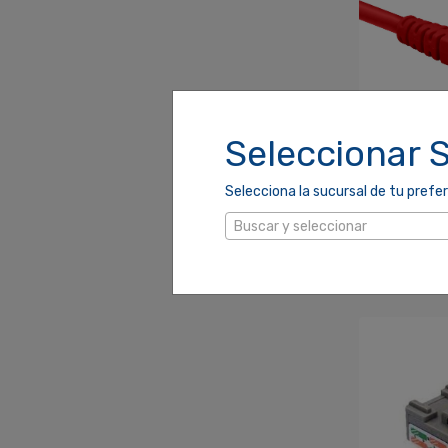
Seleccionar 
EXT. PATCH
Selecciona la sucursal de tu prefer
PIES ROJO
AB361NXT
Buscar y seleccionar
SKU: 39003
$5.00