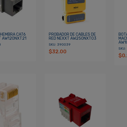
HEMBRA CAT6
PROBADOR DE CABLES DE
BOT
T AW120NXT21
RED NEXXT AW250NXT03
MAC
AW1
8
SKU: 390039
SKU:
$32.00
$0.