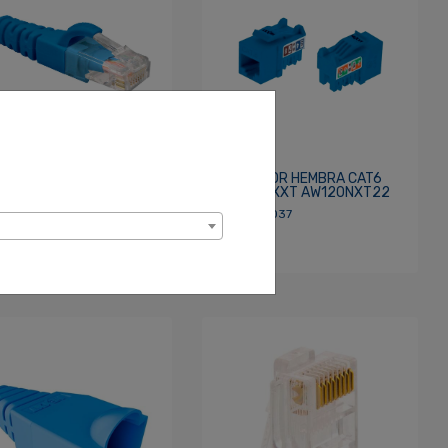
 PATCH CORD CAT6 10
CONECTOR HEMBRA CAT6
S AZUL NEXXT
AZUL NEXXT AW120NXT22
61NXT24
SKU: 390037
 390036
$4.25
.95