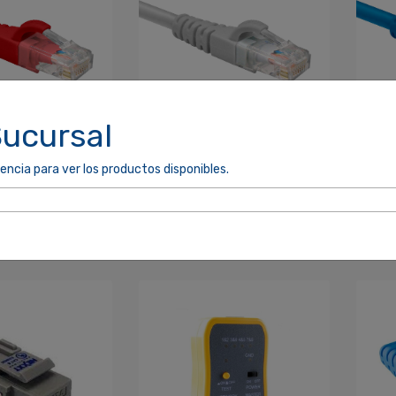
Sucursal
 CORD CAT6 7
EXT. PATCH CORD CAT6 10
EXT.
encia para ver los productos disponibles.
 NEXXT
PIES GRIS NEXXT
PIE
14
AB361NXT23
AB3
4
SKU: 390035
SKU:
$5.90
$5