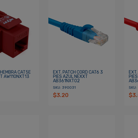
 HEMBRA CAT5E
EXT. PATCH CORD CAT6 3
EXT.
T AW110NXT13
PIES AZUL NEXXT
PIE
AB361NXT02
AB3
SKU: 390031
SKU:
$3.20
$3