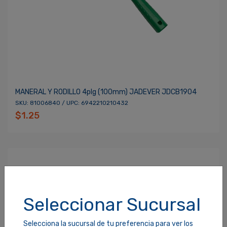
MANERAL Y RODILLO 4plg (100mm) JADEVER JDCB1904
SKU: 81006840 / UPC: 6942210210432
$1.25
Seleccionar Sucursal
Selecciona la sucursal de tu preferencia para ver los