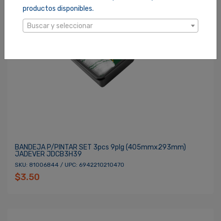
productos disponibles.
Buscar y seleccionar
BANDEJA P/PINTAR SET 3pcs 9plg (405mmx293mm)
JADEVER JDCB3H39
SKU: 81006844 / UPC: 6942210210470
$3.50