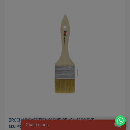
BROCHA DOMESTICA 2" CHIP BRUSH 1500 BYP
Chat Lemus
SKU: 902497 / UPC: BCB20