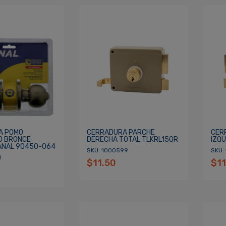
A POMO
CERRADURA PARCHE
CER
O BRONCE
DERECHA TOTAL TLKRL150R
IZQ
ANAL 90450-064
SKU: 1000599
SKU:
1
$11.50
$11