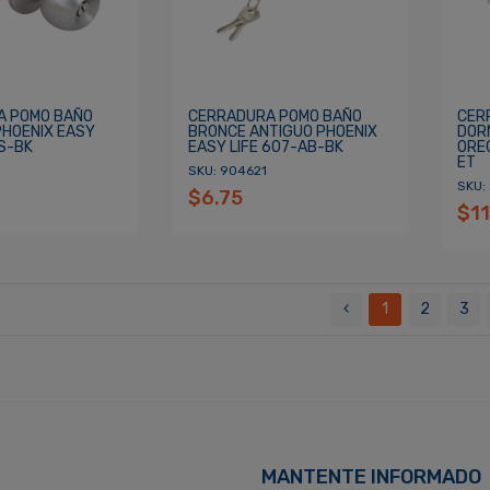
A POMO BAÑO
CERRADURA POMO BAÑO
CER
HOENIX EASY
BRONCE ANTIGUO PHOENIX
DOR
S-BK
EASY LIFE 607-AB-BK
ORE
ET
0
SKU: 904621
SKU:
$6.75
$11
1
2
3
MANTENTE INFORMADO