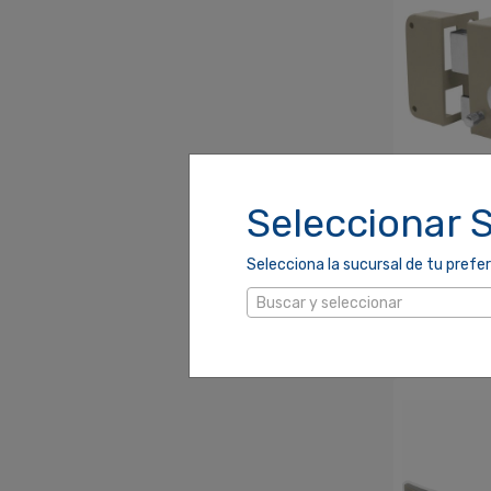
Seleccionar 
CERRADUR
DERECHA
Selecciona la sucursal de tu prefer
SKU: 720138 
UPC: 750120
Buscar y seleccionar
$8.25