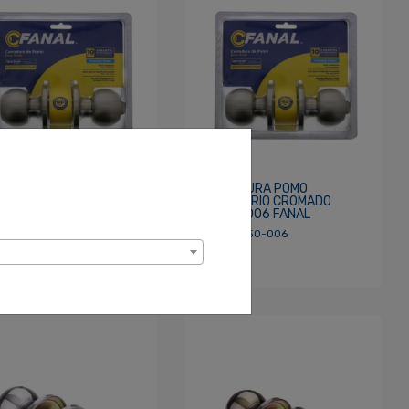
RADURA POMO P/BAÑO
CERRADURA POMO
MADO FANAL 90430-
DORMITORIO CROMADO
90450-006 FANAL
 90430-006
SKU: 90450-006
.90
$8.25