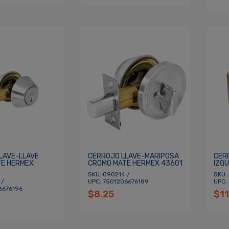
LAVE-LLAVE
CERROJO LLAVE-MARIPOSA
CER
E HERMEX
CROMO MATE HERMEX 43601
IZQU
SKU: 090214 /
SKU:
 /
UPC: 7501206676189
UPC:
6676196
$8.25
$11