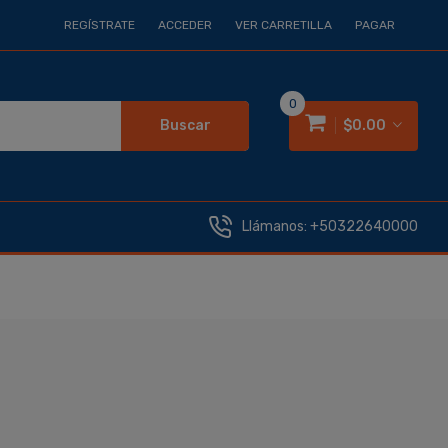
REGÍSTRATE
ACCEDER
VER CARRETILLA
PAGAR
0
Buscar
$0.00
Llámanos:
+50322640000