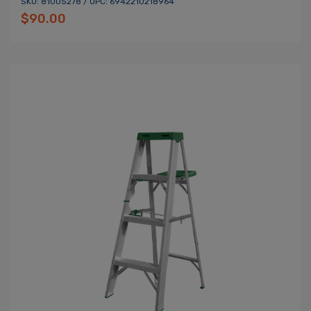
SKU: 81005278 / UPC: 6942210218964
$90.00