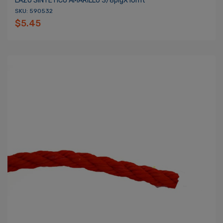
LAZO SINTETICO AMARILLO 3/8plgX10mt
SKU: 590532
$5.45