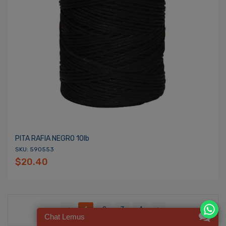
PITA RAFIA NEGRO 10lb
SKU: 590553
$20.40
1
2
3
4
Chat Lemus