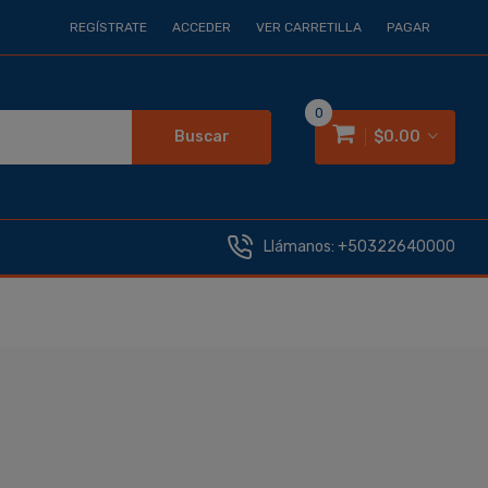
REGÍSTRATE
ACCEDER
VER CARRETILLA
PAGAR
0
Buscar
$0.00
Llámanos:
+50322640000