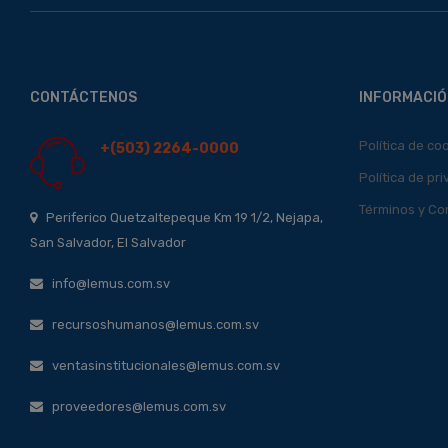
CONTÁCTENOS
INFORMACIÓ
Política de co
+(503) 2264-0000
Política de pr
Términos y Co
Periferico Quetzaltepeque Km 19 1/2, Nejapa,
San Salvador, El Salvador
info@lemus.com.sv
recursoshumanos@lemus.com.sv
ventasinstitucionales@lemus.com.sv
proveedores@lemus.com.sv