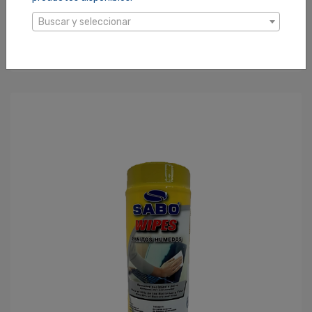
LIMPIADOR KIT P/EQUIPO ELECTRONICO SABO 53-0799
Buscar y seleccionar
SKU: 81001665
$12.80