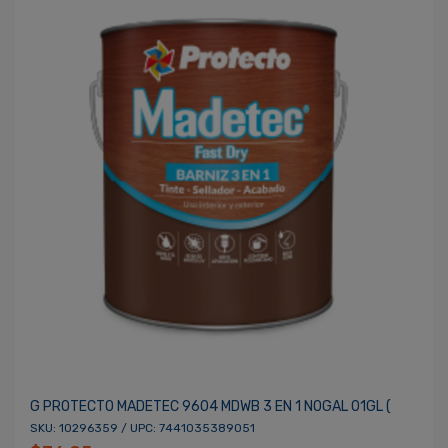
G PROTECTO MADETEC 9604 MDWB 3 EN 1 NOGAL 01GL (
SKU: 10296359 / UPC: 7441035389051