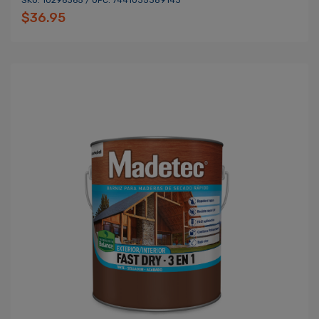
SKU: 10296365 / UPC: 7441035389143
$36.95