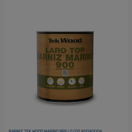
BARNIZ TEK WOOD MARINO BRILLO (gl) 90090006