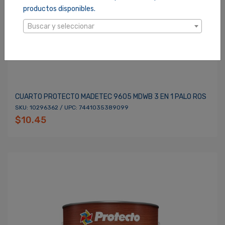
productos disponibles.
Buscar y seleccionar
CUARTO PROTECTO MADETEC 9605 MDWB 3 EN 1 PALO ROS
SKU: 10296362 / UPC: 7441035389099
$10.45