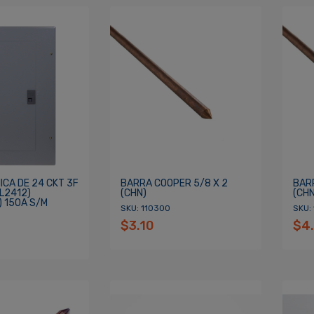
CA DE 24 CKT 3F
BARRA COOPER 5/8 X 2
BAR
L2412)
(CHN)
(CHN
) 150A S/M
SKU: 110300
SKU:
$3.10
$4