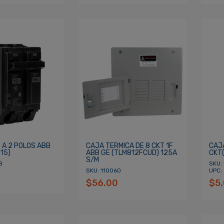
 A 2 POLOS ABB
CAJA TERMICA DE 8 CKT 1F
CAJA
15)
ABB GE (TLM812FCUD) 125A
CKT
S/M
8
SKU: 
SKU: 110060
UPC:
$56.00
$5