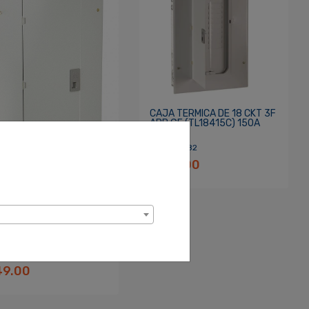
CAJA TERMICA DE 18 CKT 3F
ABB GE (TL18415C) 150A
S/M
SKU: 110282
$174.00
 TERMICA DE 12 CKT 3F
 GE(TL12412C) 125A S/M
 110281
49.00