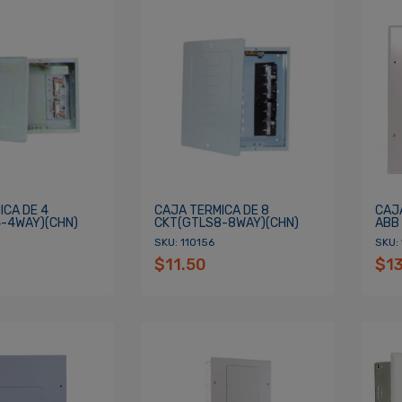
ICA DE 4
CAJA TERMICA DE 8
CAJA
-4WAY)(CHN)
CKT(GTLS8-8WAY)(CHN)
ABB 
SKU: 110156
SKU:
$11.50
$1