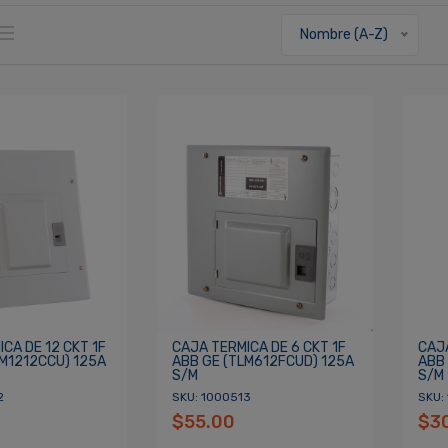
Nombre (A-Z)
CA DE 12 CKT 1F
CAJA TERMICA DE 6 CKT 1F
CAJA
LM1212CCU) 125A
ABB GE (TLM612FCUD) 125A
ABB
S/M
S/M
2
SKU: 1000513
SKU:
$55.00
$3