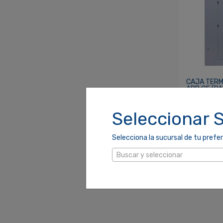
CAJA TERMI
ABB GE (P
S/M
SKU: 110279
Seleccionar 
$179.00
Selecciona la sucursal de tu prefer
Buscar y seleccionar