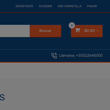
REGÍSTRATE
ACCEDER
VER CARRETILLA
PAGAR
0
Buscar
$0.00
Llámanos:
+50322640000
S