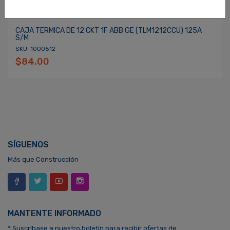
CAJA TERMICA DE 12 CKT 1F ABB GE (TLM1212CCU) 125A
S/M
SKU: 1000512
$84.00
SÍGUENOS
Más que Construcción
MANTENTE INFORMADO
* Suscríbase a nuestro boletín para recibir ofertas de