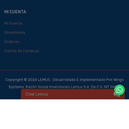
MI CUENTA
Mi Cuenta
Direcciones
Órdenes
Carrito de Compras
Copyright © 2026 LEMUS . Desarrollado E Implementado Por Wings
Systems. Razón Social Inversiones Lemus S.A. De C.V. NIT 0614-
Chat Lemus
140700-101-4, NRC 123562-0