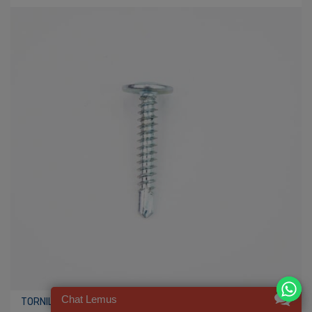
Chat Lemus
TORNILLO K-LAT GALVANIZADO 8X1 PLG 44647