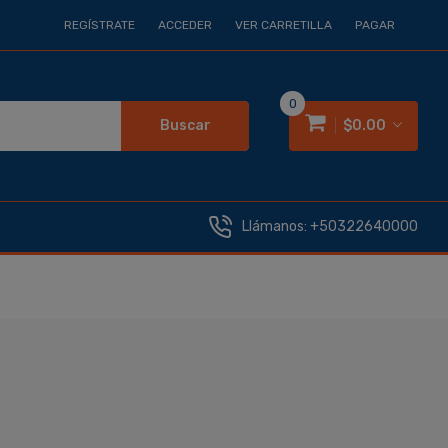
REGÍSTRATE
ACCEDER
VER CARRETILLA
PAGAR
0
Buscar
$0.00
Llámanos:
+50322640000