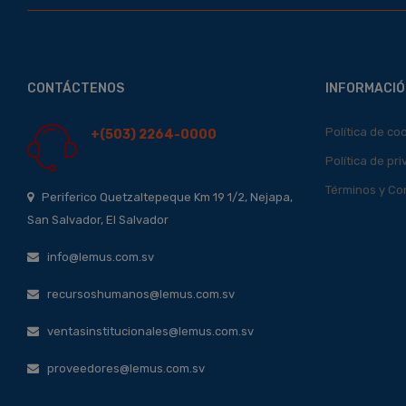
CONTÁCTENOS
INFORMACIÓ
Política de co
+(503) 2264-0000
Política de pr
Términos y Co
Periferico Quetzaltepeque Km 19 1/2, Nejapa,
San Salvador, El Salvador
info@lemus.com.sv
recursoshumanos@lemus.com.sv
ventasinstitucionales@lemus.com.sv
proveedores@lemus.com.sv