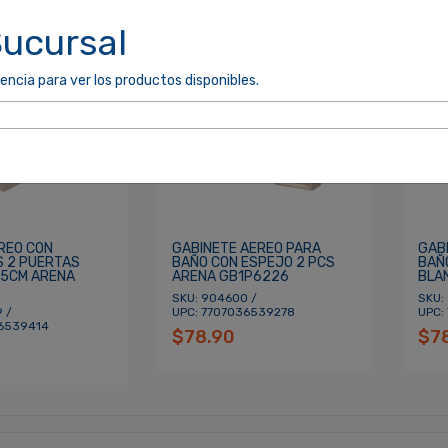
Sucursal
encia para ver los productos disponibles.
REO CON
GABINETE AEREO PARA
GAB
 2 PUERTAS
BAÑO CON ESPEJO 2 PCS
BAÑ
5CM ARENA
ARENA GB1P6226
BLA
SKU: 904600 /
SKU:
 /
UPC: 7707036539278
UPC:
36539414
$78.90
$7