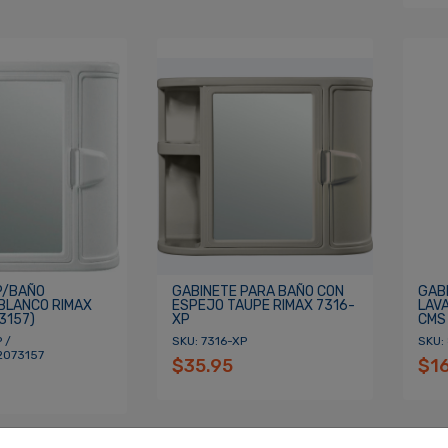
P/BAÑO
GABINETE PARA BAÑO CON
GAB
BLANCO RIMAX
ESPEJO TAUPE RIMAX 7316-
LAV
3157)
XP
CMS
 /
SKU: 7316-XP
SKU:
2073157
$35.95
$1