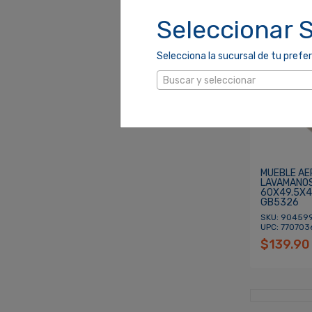
Seleccionar 
Selecciona la sucursal de tu prefer
Buscar y seleccionar
MUEBLE AE
LAVAMANOS
60X49.5X4
GB5326
SKU: 904599
UPC: 77070
$139.90