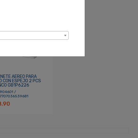
INETE AEREO PARA
O CON ESPEJO 2 PCS
NCO GB1P6226
 904601 /
 7707036539681
8.90