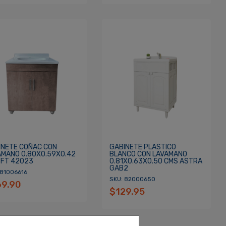
INETE COÑAC CON
GABINETE PLASTICO
AMANO 0.80X0.59X0.42
BLANCO CON LAVAMANO
 FT 42023
0.81X0.63X0.50 CMS ASTRA
GAB2
 81006616
SKU: 82000650
69.90
$129.95