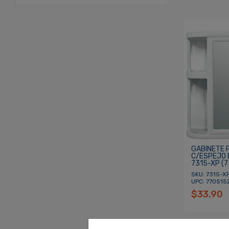
GABINETE 
C/ESPEJO 
7315-XP (7
SKU: 7315-XP
UPC: 770515
$33.90