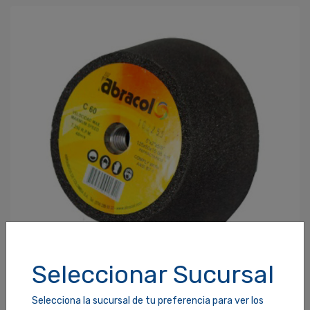
Seleccionar Sucursal
RUEDA RESINA P/PULIR ABRACOL C100 5X2X5/8plg
Selecciona la sucursal de tu preferencia para ver los
SKU: 810139