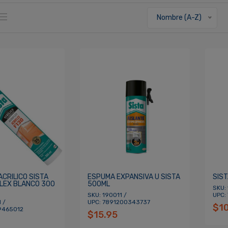
Nombre (A-Z)
CRILICO SISTA
ESPUMA EXPANSIVA U SISTA
SIS
FLEX BLANCO 300
500ML
SKU:
SKU: 190011 /
UPC:
 /
UPC: 7891200343737
$1
9465012
$15.95