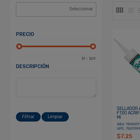
PRECIO
DESCRIPCIÓN
SELLADOR A
F130 ACRI
Filtrar
Limpiar
Ml
SKU: 1900011
UPC: 750119
$7.25