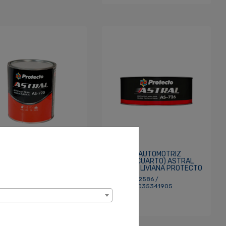
ILLA AUTOMOTRIZ
MASILLA AUTOMOTRIZ
85L (GALON) ASTRAL MG
0.946L (CUARTO) ASTRAL
6 LIVIANA PROTECTO
MG 0726 LIVIANA PROTECTO
 81002585 /
SKU: 81002586 /
 7441035380294
UPC: 7441035341905
8.90
$9.25