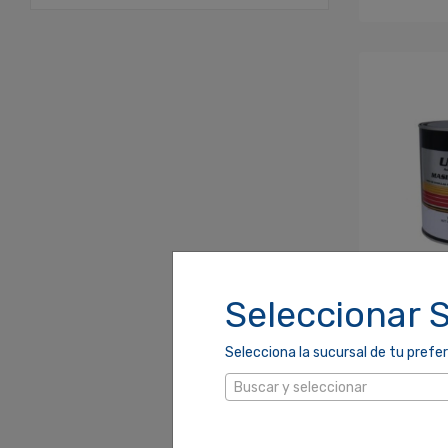
Seleccionar 
MASILLA A
CUARTO 17
UNIPAR
Selecciona la sucursal de tu prefer
SKU: 190061
$8.75
Buscar y seleccionar