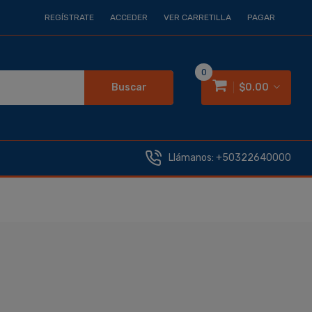
REGÍSTRATE
ACCEDER
VER CARRETILLA
PAGAR
0
Buscar
$0.00
Llámanos:
+50322640000