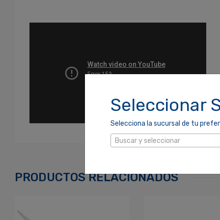
Seleccionar 
Selecciona la sucursal de tu prefer
Ingresa Para Dejar Tu Valoración
Buscar y seleccionar
Correo Electrónico
*
PRODUCTOS RELACIONADOS
Contraseña
*