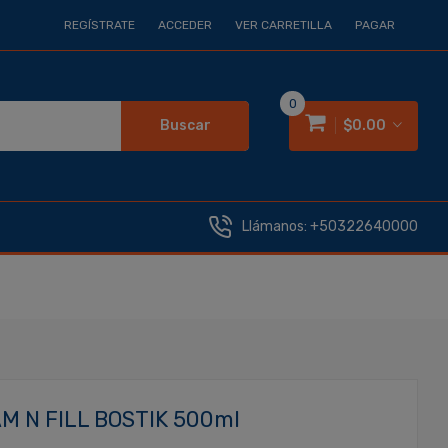
REGÍSTRATE
ACCEDER
VER CARRETILLA
PAGAR
0
Buscar
$0.00
Llámanos:
+50322640000
 N FILL BOSTIK 500ml