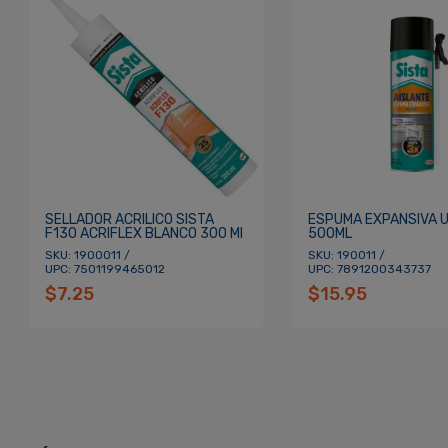
Re
¿Olvidaste tu Contraseña?
SELLADOR ACRILICO SISTA
ESPUMA EXPANSIVA U
F130 ACRIFLEX BLANCO 300 Ml
500ML
SKU: 1900011 /
SKU: 190011 /
UPC: 7501199465012
UPC: 7891200343737
$7.25
$15.95