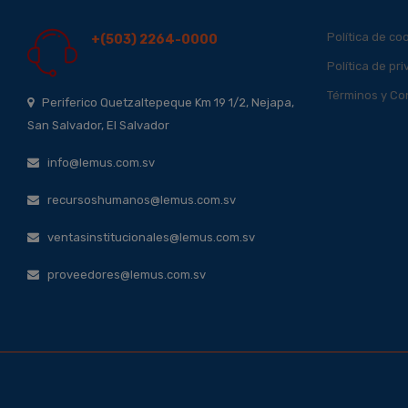
Política de co
+(503) 2264-0000
Política de pr
Términos y Co
Periferico Quetzaltepeque Km 19 1/2, Nejapa,
San Salvador, El Salvador
info@lemus.com.sv
recursoshumanos@lemus.com.sv
ventasinstitucionales@lemus.com.sv
proveedores@lemus.com.sv