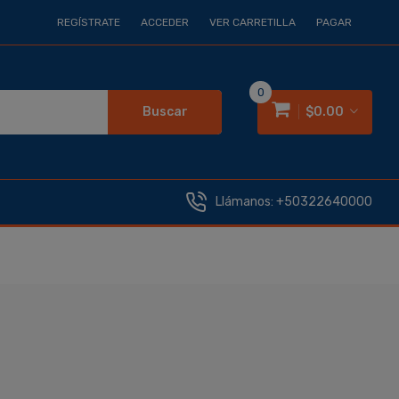
REGÍSTRATE
ACCEDER
VER CARRETILLA
PAGAR
0
Buscar
$0.00
Llámanos:
+50322640000