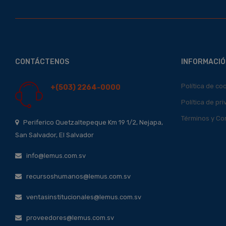
CONTÁCTENOS
INFORMACIÓ
Política de co
+(503) 2264-0000
Política de pr
Términos y Co
Periferico Quetzaltepeque Km 19 1/2, Nejapa,
San Salvador, El Salvador
info@lemus.com.sv
recursoshumanos@lemus.com.sv
ventasinstitucionales@lemus.com.sv
proveedores@lemus.com.sv