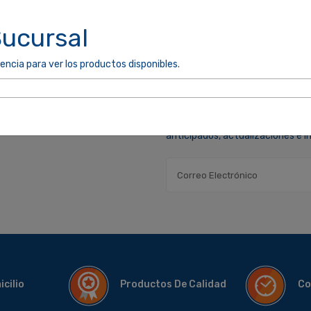
Sucursal
encia para ver los productos disponibles.
MANTENTE INFORMADO
* Suscríbase a nuestro boletín p
anticipados, actualizaciones e 
micilio
Productos De Calidad
Co