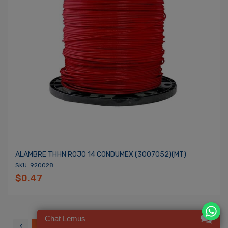
ALAMBRE THHN ROJO 14 CONDUMEX (3007052)(MT)
SKU: 920028
$0.47
Chat Lemus
1
2
3
4
5
6
7
8
9
10