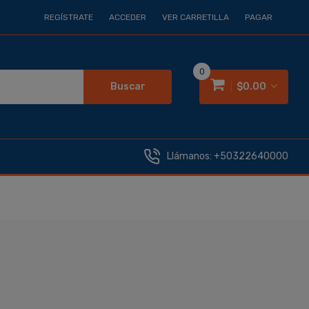
REGÍSTRATE
ACCEDER
VER CARRETILLA
PAGAR
0
Buscar
$0.00
Llámanos:
+50322640000