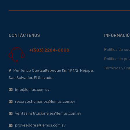
CONTÁCTENOS
INFORMACIÓ
Política de co
+(503) 2264-0000
Política de pr
Términos y Co
Periferico Quetzaltepeque Km 19 1/2, Nejapa,
San Salvador, El Salvador
info@lemus.com.sv
recursoshumanos@lemus.com.sv
ventasinstitucionales@lemus.com.sv
proveedores@lemus.com.sv