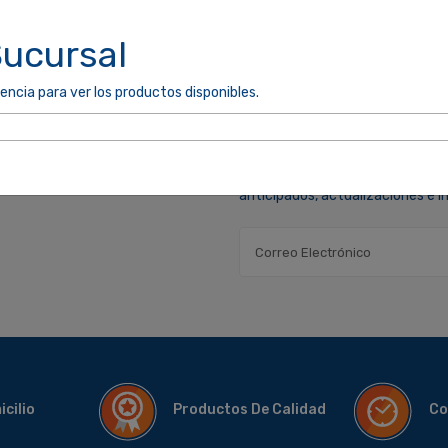
Sucursal
encia para ver los productos disponibles.
MANTENTE INFORMADO
* Suscríbase a nuestro boletín p
anticipados, actualizaciones e 
micilio
Productos De Calidad
Co