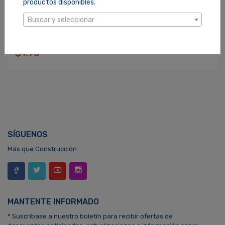
productos disponibles.
Buscar y seleccionar
CABLE DE ACERO ALMA DE YUTE 3/8 543804
SKU: 1000585
$1.95
SÍGUENOS
Más que Construcción
MANTENTE INFORMADO
* Suscríbase a nuestro boletín para recibir ofertas de