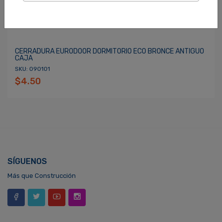
CERRADURA EURODOOR DORMITORIO ECO BRONCE ANTIGUO
CAJA
SKU: 090101
$4.50
SÍGUENOS
Más que Construcción