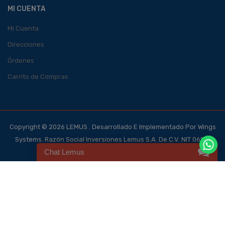
MI CUENTA
Mi Cuenta
Direcciones
Órdenes
Carrito de Compras
Copyright © 2026 LEMUS . Desarrollado E Implementado Por Wings
Systems. Razón Social Inversiones Lemus S.A. De C.V. NIT 0614-
Chat Lemus
140700-101-4, NRC 123562-0