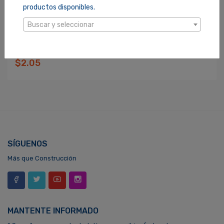
productos disponibles.
Buscar y seleccionar
EXT. PATCH CORD CAT5E 3 PIES GRIS NEXXT AB360NXT01
SKU: 390019
$2.05
SÍGUENOS
Más que Construcción
MANTENTE INFORMADO