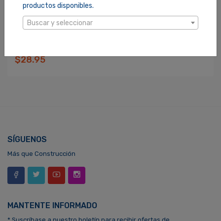
productos disponibles.
Buscar y seleccionar
BRAZO PARA DUCHA PFISTER 1/2X20PLG (01550RC)
SKU: 1000088
$28.95
SÍGUENOS
Más que Construcción
MANTENTE INFORMADO
* Suscríbase a nuestro boletín para recibir ofertas de