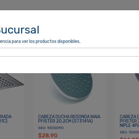
Sucursal
encia para ver los productos disponibles.
cordarme
ACCEDER
DRADA
CABEZA DUCHA REDONDA MAIA
CABEZA 
01C)
PFISTER 20.2CM (S73141A)
PFISTER 
NIPLE 4P
SKU: 1000090
SKU: 1000
$28.90