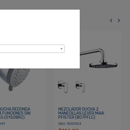
DUCHA REDONDA
MEZCLADOR DUCHA 2
3 FUNCIONES SIN
MANECILLAS LEVER MAIA
LG (01508RC)
PFISTER (807PFLC)
091
SKU: 1000103