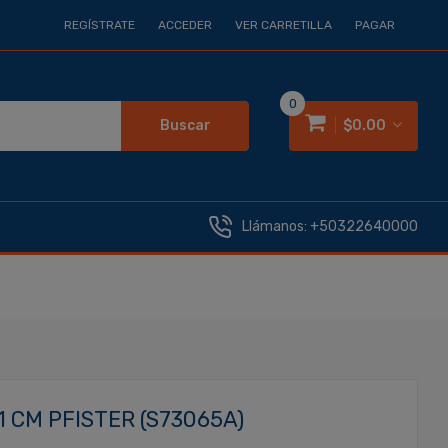
REGÍSTRATE
ACCEDER
VER CARRETILLA
PAGAR
0
Buscar
$0.00
Llámanos:
+50322640000
 CM PFISTER (S73065A)