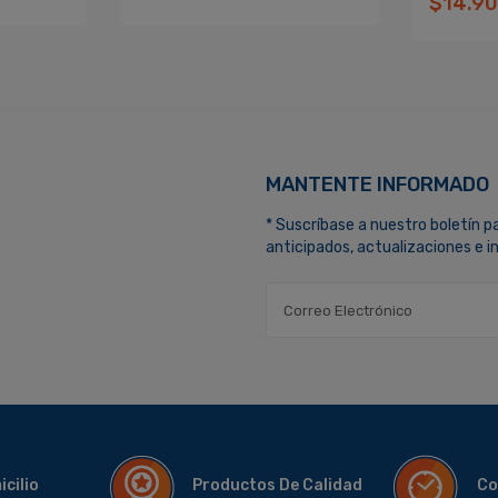
$14.9
MANTENTE INFORMADO
* Suscríbase a nuestro boletín p
anticipados, actualizaciones e 
micilio
Productos De Calidad
Co