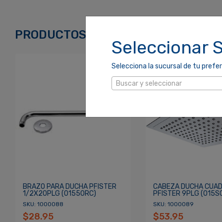
Correo Electrónico
*
PRODUCTOS RELACIONADOS
Seleccionar 
Selecciona la sucursal de tu prefer
Contraseña
*
Buscar y seleccionar
Re
¿Olvidaste tu Contraseña?
BRAZO PARA DUCHA PFISTER
CABEZA DUCHA CUA
1/2X20PLG (01550RC)
PFISTER 9PLG (015S
SKU: 1000088
SKU: 1000089
$28.95
$53.95