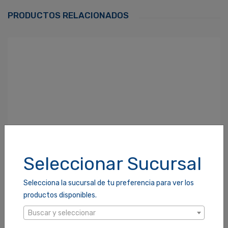
Correo Electrónico
*
PRODUCTOS RELACIONADOS
Contraseña
*
¿Olvidaste tu Contraseña?
Recordarme
ACCEDER
Seleccionar Sucursal
Selecciona la sucursal de tu preferencia para ver los
productos disponibles.
Buscar y seleccionar