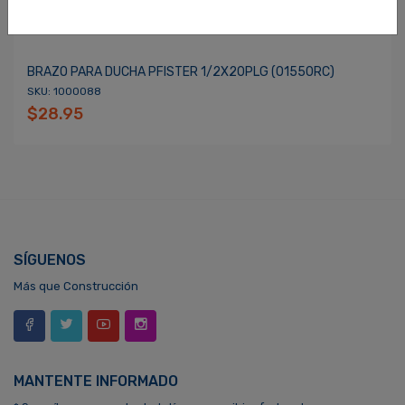
BRAZO PARA DUCHA PFISTER 1/2X20PLG (01550RC)
SKU: 1000088
$28.95
SÍGUENOS
Más que Construcción
MANTENTE INFORMADO