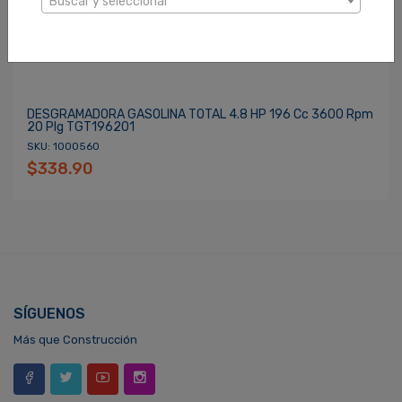
Buscar y seleccionar
DESGRAMADORA GASOLINA TOTAL 4.8 HP 196 Cc 3600 Rpm
20 Plg TGT196201
SKU: 1000560
$338.90
SÍGUENOS
Más que Construcción