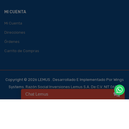
MI CUENTA
Mi Cuenta
Direcciones
Órdenes
Carrito de Compras
Copyright © 2026 LEMUS . Desarrollado E Implementado Por Wings
Systems. Razón Social Inversiones Lemus S.A. De C.V. NIT 0614-
Chat Lemus
140700-101-4, NRC 123562-0