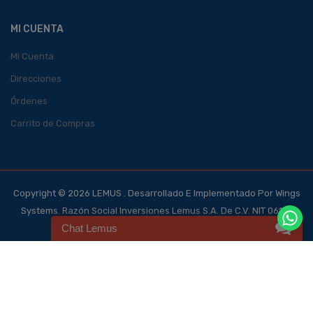
MI CUENTA
Mi Cuenta
Direcciones
Órdenes
Carrito de Compras
Copyright © 2026 LEMUS . Desarrollado E Implementado Por Wings
Systems. Razón Social Inversiones Lemus S.A. De C.V. NIT 0614-
Chat Lemus
140700-101-4, NRC 123562-0