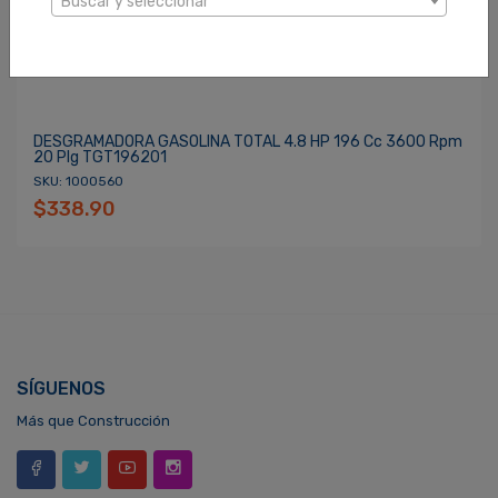
Buscar y seleccionar
DESGRAMADORA GASOLINA TOTAL 4.8 HP 196 Cc 3600 Rpm
20 Plg TGT196201
SKU: 1000560
$338.90
SÍGUENOS
Más que Construcción