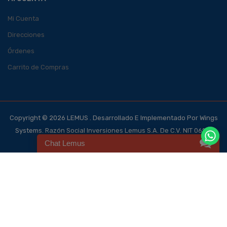
Mi Cuenta
Direcciones
Órdenes
Carrito de Compras
Copyright © 2026 LEMUS . Desarrollado E Implementado Por Wings
Systems. Razón Social Inversiones Lemus S.A. De C.V. NIT 0614-
Chat Lemus
140700-101-4, NRC 123562-0