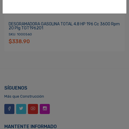
DESGRAMADORA GASOLINA TOTAL 4.8 HP 196 Cc 3600 Rpm
20 Plg TGT196201
SKU: 1000560
$338.90
SÍGUENOS
Más que Construcción
MANTENTE INFORMADO