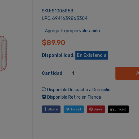
SKU: 81005858
UPC: 6941639863304
Agrega tu propia valoración
$89.90
Disponibilidad:
En Existencia
A
Cantidad
Disponible Despacho a Domicilio
Disponible Retiro en Tienda
Share
Tweet
Save
Linked