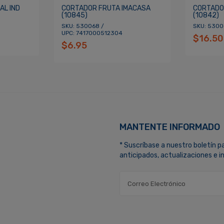
AL IND
CORTADOR FRUTA IMACASA
CORTADO
(10845)
(10842)
SKU: 530068 /
SKU: 530
UPC: 7417000512304
$16.50
$6.95
MANTENTE INFORMADO
* Suscríbase a nuestro boletín p
anticipados, actualizaciones e 