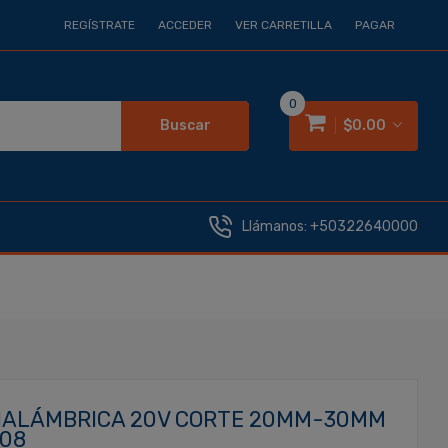
REGÍSTRATE
ACCEDER
VER CARRETILLA
PAGAR
0
Buscar
$0.00
Llámanos:
+50322640000
INALÁMBRICA 20V CORTE 20MM-30MM
308