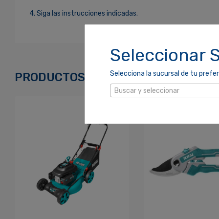
4. Siga las instrucciones indicadas.
Ingresa Para Dejar Tu Valoración
Seleccionar 
Correo Electrónico
*
Selecciona la sucursal de tu prefer
PRODUCTOS RELACIONADOS
Buscar y seleccionar
Contraseña
*
Re
¿Olvidaste tu Contraseña?