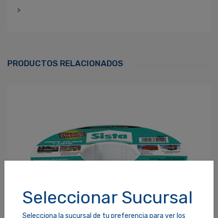
>
Ingresa Para Dejar Tu Valoración
Correo Electrónico
*
PRODUCTOS RELACIONADOS
Contraseña
*
¿Olvidaste tu Contraseña?
Recordarme
ACCEDER
Seleccionar Sucursal
Selecciona la sucursal de tu preferencia para ver los