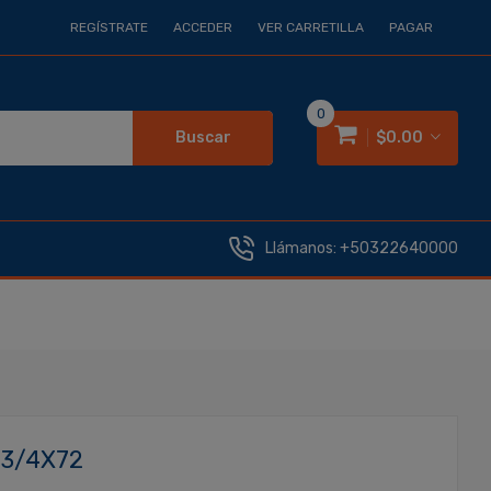
REGÍSTRATE
ACCEDER
VER CARRETILLA
PAGAR
0
Buscar
$0.00
Llámanos:
+50322640000
 3/4X72