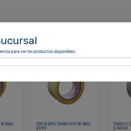
Sucursal
encia para ver los productos disponibles.
cordarme
ACCEDER
TIK 880
CINTA EPQ TRAN HYSTIK 880
TIRRO U 
2X90
3/4X30