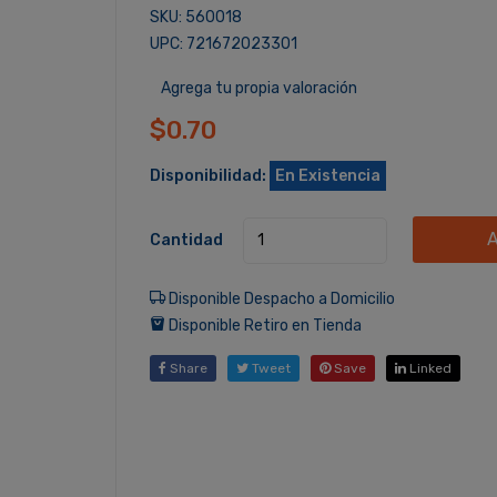
SKU: 560018
UPC: 721672023301
Agrega tu propia valoración
$0.70
Disponibilidad:
En Existencia
A
Cantidad
Disponible Despacho a Domicilio
Disponible Retiro en Tienda
Share
Tweet
Save
Linked