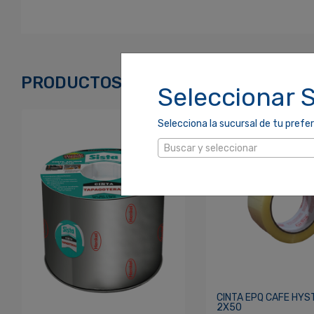
Ingresa Para Dejar Tu Valoración
Correo Electrónico
*
PRODUCTOS RELACIONADOS
Seleccionar 
Selecciona la sucursal de tu prefer
Contraseña
*
Buscar y seleccionar
Re
¿Olvidaste tu Contraseña?
CINTA EPQ CAFE HYS
2X50