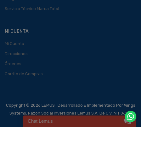
Servicio Técnico Marca Total
MI CUENTA
Mi Cuenta
Direcciones
Órdenes
Carrito de Compras
Copyright © 2026 LEMUS . Desarrollado E Implementado Por Wings
Systems. Razón Social Inversiones Lemus S.A. De C.V. NIT 0614-
Chat Lemus
140700-101-4, NRC 123562-0