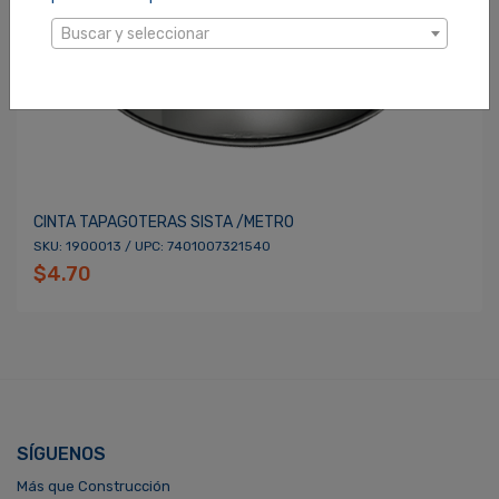
Buscar y seleccionar
CINTA TAPAGOTERAS SISTA /METRO
SKU: 1900013 / UPC: 7401007321540
$4.70
SÍGUENOS
Más que Construcción