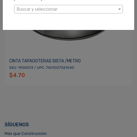
Buscar y seleccionar
CINTA TAPAGOTERAS SISTA /METRO
SKU: 1900013 / UPC: 7401007321540
$4.70
SÍGUENOS
Más que Construcción