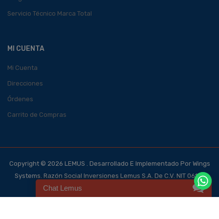
Servicio Técnico Marca Total
MI CUENTA
Mi Cuenta
Direcciones
Órdenes
Carrito de Compras
Copyright © 2026 LEMUS . Desarrollado E Implementado Por Wings
Systems. Razón Social Inversiones Lemus S.A. De C.V. NIT 0614-
Chat Lemus
140700-101-4, NRC 123562-0