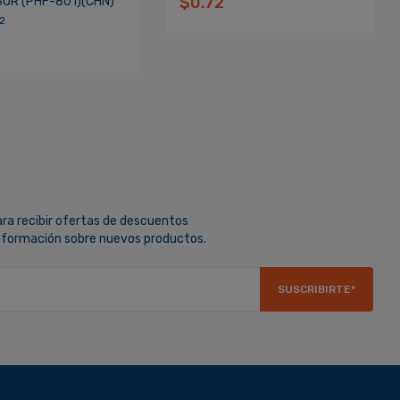
$0.72
OR (PHF-801)(CHN)
2
ara recibir ofertas de descuentos
información sobre nuevos productos.
SUSCRIBIRTE*