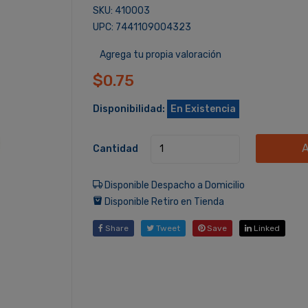
SKU: 410003
UPC: 7441109004323
Agrega tu propia valoración
$0.75
Disponibilidad:
En Existencia
A
Cantidad
Disponible Despacho a Domicilio
Disponible Retiro en Tienda
Share
Tweet
Save
Linked