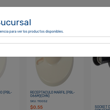
Sucursal
encia para ver los productos disponibles.
cordarme
ACCEDER
O (PBL-
RECEPTACULO MARFIL (PBL-
066M)(CHN)
SKU: 110052
$0.55
SOCKET D