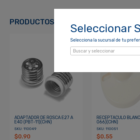
Correo Electrónico
*
PRODUCTOS RELACIONADOS
Seleccionar 
Selecciona la sucursal de tu prefer
Contraseña
*
Buscar y seleccionar
Re
¿Olvidaste tu Contraseña?
ADAPTADOR DE ROSCA E27 A
RECEPTACULO BLANC
E40 (PBT-11)(CHN)
066)(CHN)
SKU: 110049
SKU: 110051
$0.90
$0.55