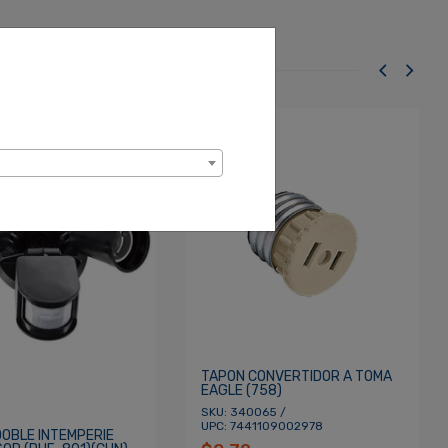
TAPON CONVERTIDOR A TOMA
EAGLE (758)
SKU: 340065 /
UPC: 7441109002978
OBLE INTEMPERIE