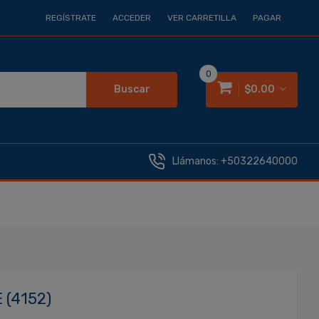
REGÍSTRATE
ACCEDER
VER CARRETILLA
PAGAR
0
Buscar
$0.00
Llámanos:
+50322640000
(4152)