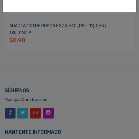
ADAPTADOR DE ROSCA E27 A E40 (PBT-11)(CHN)
SKU: 110049
$0.90
SÍGUENOS
Más que Construcción
MANTENTE INFORMADO