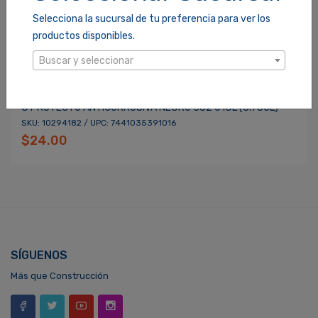
Selecciona la sucursal de tu preferencia para ver los
productos disponibles.
Buscar y seleccionar
G PROTECTO ANTICORROSIVA NEGRO 382 01GL (3.785L)
SKU: 10294182 / UPC: 7441035391016
$24.00
SÍGUENOS
Más que Construcción