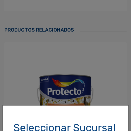
Ingresa Para Dejar Tu Valoración
Correo Electrónico
*
PRODUCTOS RELACIONADOS
Contraseña
*
¿Olvidaste tu Contraseña?
Recordarme
ACCEDER
Seleccionar Sucursal