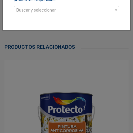
de la superficie como porosidad textura del color
Buscar y seleccionar
seleccionado, así como el equipo de aplicación utilizado
Ingresa Para Dejar Tu Valoración
Correo Electrónico
*
PRODUCTOS RELACIONADOS
Contraseña
*
¿Olvidaste tu Contraseña?
Recordarme
ACCEDER