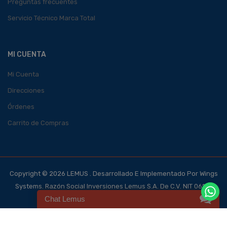
Preguntas frecuentes
Servicio Técnico Marca Total
MI CUENTA
Mi Cuenta
Direcciones
Órdenes
Carrito de Compras
Copyright © 2026 LEMUS . Desarrollado E Implementado Por Wings
Systems. Razón Social Inversiones Lemus S.A. De C.V. NIT 0614-
Chat Lemus
140700-101-4, NRC 123562-0