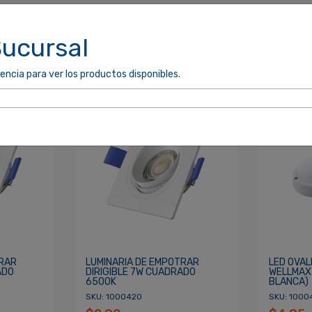
Sucursal
encia para ver los productos disponibles.
cordarme
ACCEDER
TRAR
LUMINARIA DE EMPOTRAR
LED OVAL
ADO
DIRIGIBLE 7W CUADRADO
WELLMAX 
6500K
BLANCA)
SKU: 1000420
SKU: 1000