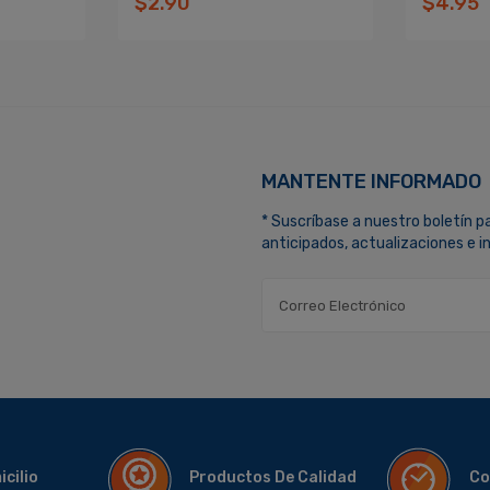
$2.90
$4.95
MANTENTE INFORMADO
* Suscríbase a nuestro boletín p
anticipados, actualizaciones e 
micilio
Productos De Calidad
Co