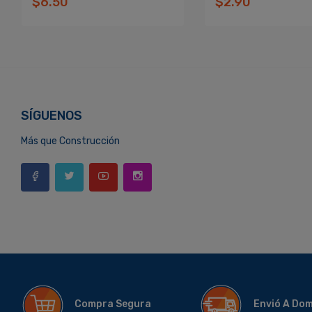
$6.50
$2.90
SÍGUENOS
Más que Construcción
Compra Segura
Envió A Do