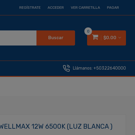
REGÍSTRATE
ACCEDER
VER CARRETILLA
PAGAR
0
Buscar
$0.00
Llámanos:
+50322640000
ELLMAX 12W 6500K (LUZ BLANCA )