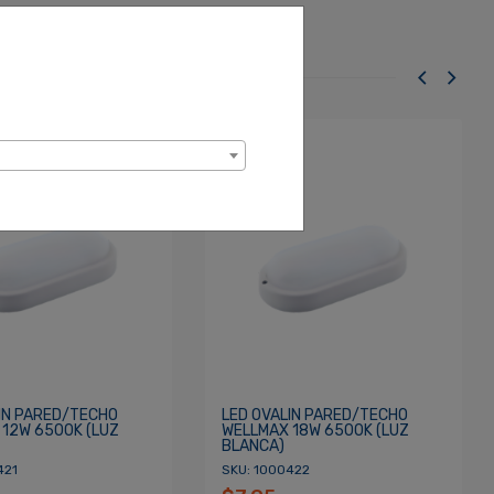
IN PARED/TECHO
LED OVALIN PARED/TECHO
12W 6500K (LUZ
WELLMAX 18W 6500K (LUZ
BLANCA)
421
SKU: 1000422