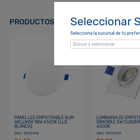
Correo Electrónico
*
Seleccionar 
PRODUCTOS RELACIONADOS
Selecciona la sucursal de tu prefer
Contraseña
*
Buscar y seleccionar
Re
¿Olvidaste tu Contraseña?
PANEL LED EMPOTRABLE SLIM
LUMINARIA DE EMPO
WELLMAX 18W 6500K (LUZ
DIRIGIBLE 5W CUADR
BLANCA)
6500K
SKU: 1000416
SKU: 1000419