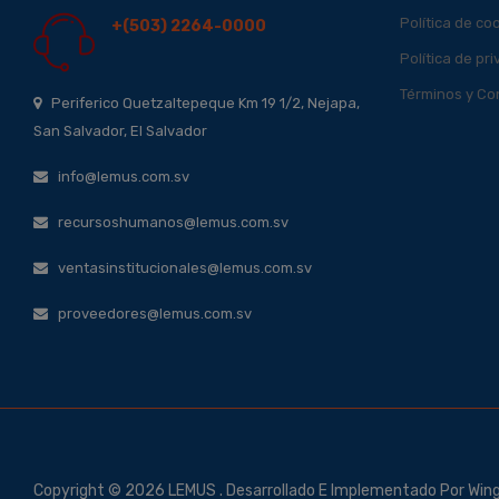
Política de co
+(503) 2264-0000
Política de pr
Términos y Co
Periferico Quetzaltepeque Km 19 1/2, Nejapa,
San Salvador, El Salvador
info@lemus.com.sv
recursoshumanos@lemus.com.sv
ventasinstitucionales@lemus.com.sv
proveedores@lemus.com.sv
Copyright © 2026 LEMUS . Desarrollado E Implementado Por Win