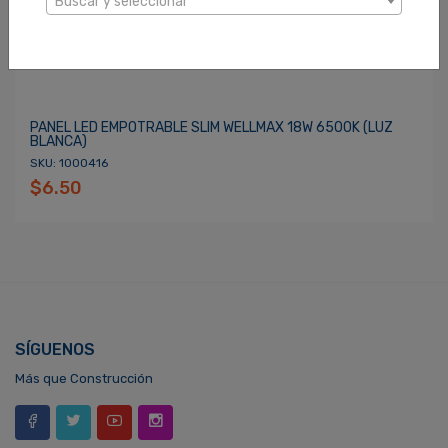
Buscar y seleccionar
PANEL LED EMPOTRABLE SLIM WELLMAX 18W 6500K (LUZ
BLANCA)
SKU: 1000416
$6.50
SÍGUENOS
Más que Construcción