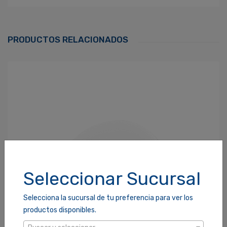
Ingresa Para Dejar Tu Valoración
Correo Electrónico
*
PRODUCTOS RELACIONADOS
Contraseña
*
¿Olvidaste tu Contraseña?
Recordarme
ACCEDER
Seleccionar Sucursal
Selecciona la sucursal de tu preferencia para ver los
productos disponibles.