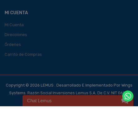
MI CUENTA
Mi Cuenta
Direcciones
Órdenes
Carrito de Compras
Copyright © 2026 LEMUS . Desarrollado E Implementado Por Wings
Systems. Razón Social Inversiones Lemus S.A. De C.V. NIT 0614-
Chat Lemus
140700-101-4, NRC 123562-0