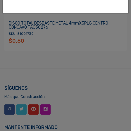
DISCO TOTAL DESBASTE METÁL 4mmX3PLG CENTRO
CONCAVO TAC30276
SKU: 81001739
$0.60
SÍGUENOS
Más que Construcción
MANTENTE INFORMADO