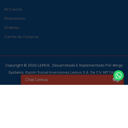
Mi Cuenta
Direcciones
Órdenes
Carrito de Compras
Copyright © 2026 LEMUS . Desarrollado E Implementado Por Wings
Systems. Razón Social Inversiones Lemus S.A. De C.V. NIT 0614-
Chat Lemus
140700-101-4, NRC 123562-0