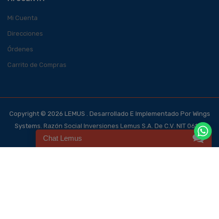
Mi Cuenta
Direcciones
Órdenes
Carrito de Compras
Copyright © 2026 LEMUS . Desarrollado E Implementado Por Wings
Systems. Razón Social Inversiones Lemus S.A. De C.V. NIT 0614-
Chat Lemus
140700-101-4, NRC 123562-0