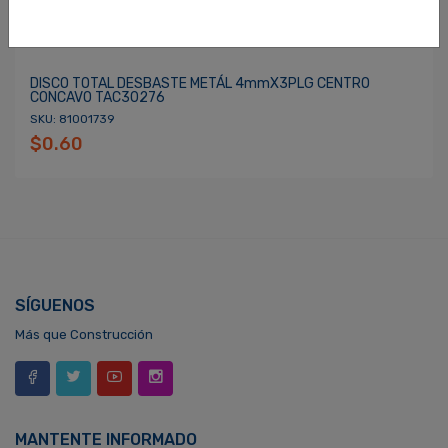
DISCO TOTAL DESBASTE METÁL 4mmX3PLG CENTRO
CONCAVO TAC30276
SKU: 81001739
$0.60
SÍGUENOS
Más que Construcción
MANTENTE INFORMADO