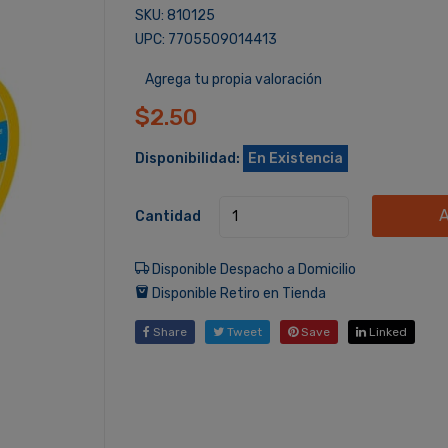
SKU: 810125
UPC: 7705509014413
Agrega tu propia valoración
$2.50
Disponibilidad:
En Existencia
A
Cantidad
Disponible Despacho a Domicilio
Disponible Retiro en Tienda
Share
Tweet
Save
Linked