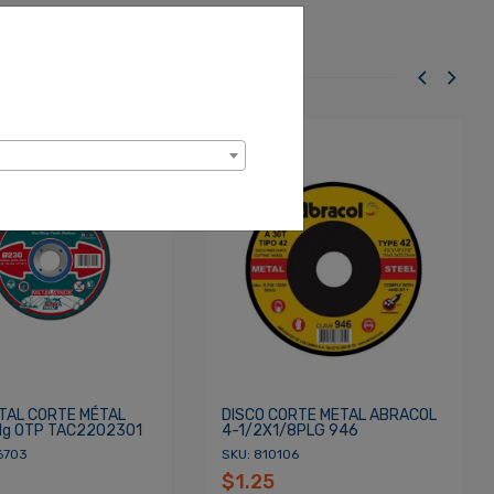
TAL CORTE MÉTAL
DISCO CORTE METAL ABRACOL
g OTP TAC2202301
4-1/2X1/8PLG 946
6703
SKU: 810106
$1.25