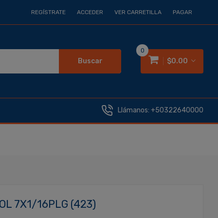
REGÍSTRATE
ACCEDER
VER CARRETILLA
PAGAR
0
Buscar
$0.00
Llámanos:
+50322640000
L 7X1/16PLG (423)