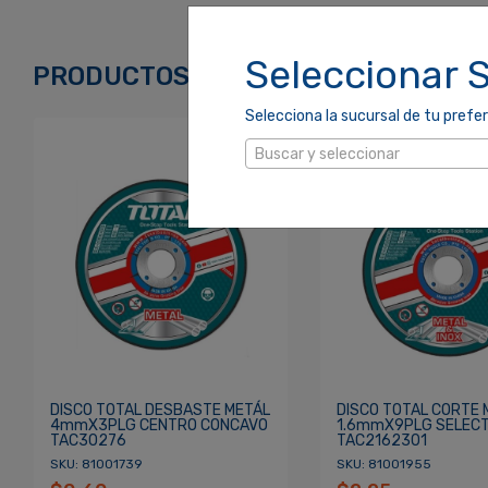
Correo Electrónico
*
Seleccionar 
PRODUCTOS RELACIONADOS
Selecciona la sucursal de tu prefer
Contraseña
*
Buscar y seleccionar
Re
¿Olvidaste tu Contraseña?
DISCO TOTAL DESBASTE METÁL
DISCO TOTAL CORTE 
4mmX3PLG CENTRO CONCAVO
1.6mmX9PLG SELEC
TAC30276
TAC2162301
SKU: 81001739
SKU: 81001955