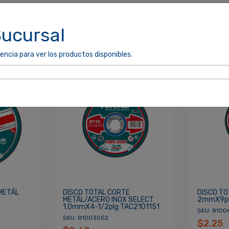
Sucursal
encia para ver los productos disponibles.
cordarme
ACCEDER
METÁL
DISCO TOTAL CORTE
DISCO TO
T
METÁL/ACERO INOX SELECT
2mmX9pl
1.0mmX4-1/2plg TAC2101151
SKU: 8100
SKU: 81003052
$2.25