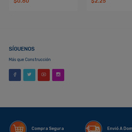
$0.60
$2.25
SÍGUENOS
Más que Construcción
Compra Segura
Envió A Do