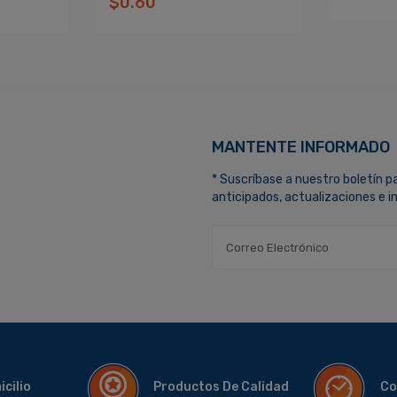
$0.60
MANTENTE INFORMADO
* Suscríbase a nuestro boletín p
anticipados, actualizaciones e 
micilio
Productos De Calidad
Co