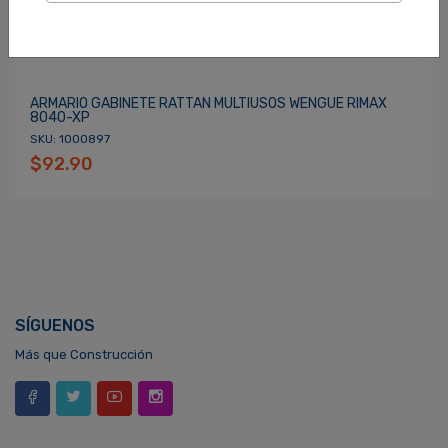
ARMARIO GABINETE RATTAN MULTIUSOS WENGUE RIMAX
8040-XP
SKU: 1000897
$92.90
SÍGUENOS
Más que Construcción