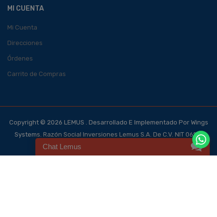
MI CUENTA
Mi Cuenta
Direcciones
Órdenes
Carrito de Compras
Copyright © 2026 LEMUS . Desarrollado E Implementado Por Wings
Systems. Razón Social Inversiones Lemus S.A. De C.V. NIT 0614-
Chat Lemus
140700-101-4, NRC 123562-0